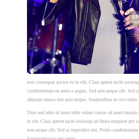
erat consequat auctor eu in elit. Class aptent taciti socio
condimentum sit amet a augue. Sed non neque elit. Sed ut
aliquam massa nisl quis neque. Suspendisse in orci enim.
Duis sed odio sit amet nibh vulate cursus sit amet mauris
in elit. Class aptent taciti sociosqu ad litora torquent p
non neque elit. Sed ut imperdiet nisi. Proin condimentum
Suspendisse in orci enim.