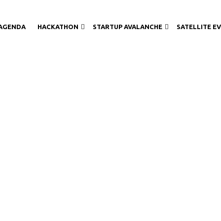
AGENDA
HACKATHON
STARTUP AVALANCHE
SATELLITE E
y, behind the wo