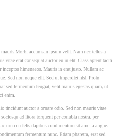
et mauris.Morbi accumsan ipsum velit. Nam nec tellus a
 vitae erat consequat auctor eu in elit. Class aptent taciti
er inceptos himenaeos. Mauris in erat justo. Nullam ac
e. Sed non neque elit. Sed ut imperdiet nisi. Proin
t sed fermentum feugiat, velit mauris egestas quam, ut
ci enim.
o tincidunt auctor a ornare odio. Sed non mauris vitae
ti sociosqu ad litora torquent per conubia nostra, per
 ac urna eu felis dapibus condimentum sit amet a augue.
 condimentum fermentum nunc. Etiam pharetra, erat sed