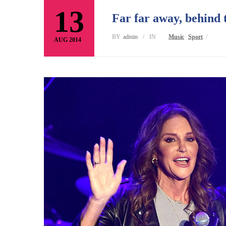
13
Far far away, behind
BY
Admin
/
IN
Music
Sport
/
AUG 2014