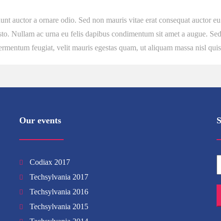
t auctor a ornare odio. Sed non mauris vitae erat consequat auctor eu in 
sto. Nullam ac urna eu felis dapibus condimentum sit amet a augue. Sed 
rmentum feugiat, velit mauris egestas quam, ut aliquam massa nisl quis
Our events
S
Codiax 2017
Techsylvania 2017
Techsylvania 2016
Techsylvania 2015