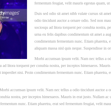
fermentum feugiat, velit mauris egestas quam, ut
Duis sed odio sit amet nibh vulate cursus sit am
odio tincidunt auctor a ornare odio. Sed non mauris
sociosqu ad litora torquent per conubia nostra, p
urna eu felis dapibus condimentum sit amet a augu
condimentum fermentum nunc. Etiam pharetra, era
aliquam massa nisl quis neque. Suspendisse in or
Morbi accumsan ipsum velit. Nam nec tellus a odi
squ ad litora torquent per conubia nostra, per inceptos himenaeos. Mauris
 imperdiet nisi. Proin condimentum fermentum nunc. Etiam pharetra, er
.Morbi accumsan ipsum velit. Nam nec tellus a odio tincidunt auctor a o
er conubia nostra, per inceptos himenaeos. Mauris in erat justo. Nullam a
 fermentum nunc. Etiam pharetra, erat sed fermentum feugiat, velit maur